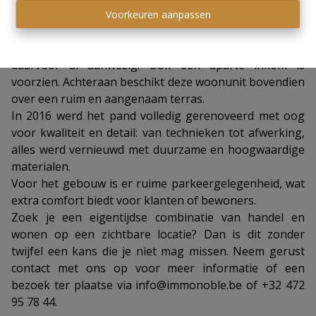
Belangrijk om te weten: er is reeds een vergunning
Voorkeuren aanpassen
verleend om de bovenverdiepingen om te vormen tot
een volwaardig appartement. De leidingen zijn
daarvoor al aanwezig. Ook een aparte inkom is
voorzien. Achteraan beschikt deze woonunit bovendien
over een ruim en aangenaam terras.
In 2016 werd het pand volledig gerenoveerd met oog
voor kwaliteit en detail: van technieken tot afwerking,
alles werd vernieuwd met duurzame en hoogwaardige
materialen.
Voor het gebouw is er ruime parkeergelegenheid, wat
extra comfort biedt voor klanten of bewoners.
Zoek je een eigentijdse combinatie van handel en
wonen op een zichtbare locatie? Dan is dit zonder
twijfel een kans die je niet mag missen. Neem gerust
contact met ons op voor meer informatie of een
bezoek ter plaatse via
info@immonoble.be
of +32 472
95 78 44.