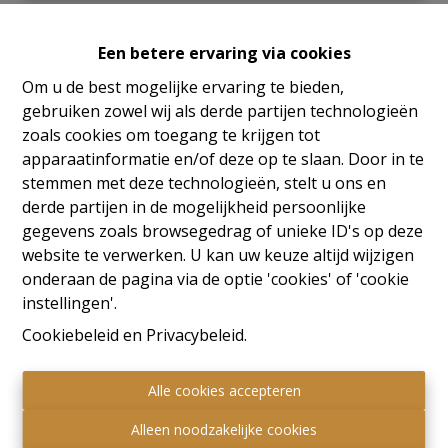
Een betere ervaring via cookies
344 m²
537 m²
Om u de best mogelijke ervaring te bieden,
gebruiken zowel wij als derde partijen technologieën
Op een strategische locatie aan het rondpunt van
zoals cookies om toegang te krijgen tot
“Suskaberg”, een belangrijke verbindingsas tussen
apparaatinformatie en/of deze op te slaan. Door in te
Heusden, Beringen, Lummen en Hasselt, bevindt zich
stemmen met deze technologieën, stelt u ons en
dit instapklare handelspand met diverse
derde partijen in de mogelijkheid persoonlijke
gebruiksmogelijkheden.
gegevens zoals browsegedrag of unieke ID's op deze
Dankzij de grote raampartijen aan de voorzijde geniet
website te verwerken. U kan uw keuze altijd wijzigen
het pand van een uitstekende visibiliteit, ideaal voor
onderaan de pagina via de optie 'cookies' of 'cookie
commerciële doeleinden. Het handelspand is
instellingen'.
momenteel volledig ingericht als showroom met
Cookiebeleid
en
Privacybeleid
.
bureaus, verspreid over het gelijkvloers en de
verdiepingen daarboven. Op het gelijkvloers bevinden
Alle cookies accepteren
zich bovendien een aparte keuken en afzonderlijke
toiletten, wat het geheel functioneel en direct
Alleen noodzakelijke cookies
inzetbaar maakt voor professioneel gebruik.