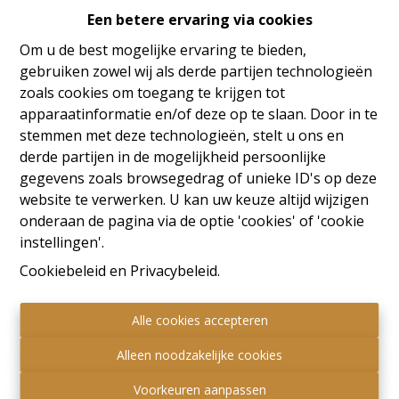
Een betere ervaring via cookies
Oeps, deze pagina bestaat
Om u de best mogelijke ervaring te bieden,
niet meer
gebruiken zowel wij als derde partijen technologieën
zoals cookies om toegang te krijgen tot
apparaatinformatie en/of deze op te slaan. Door in te
stemmen met deze technologieën, stelt u ons en
derde partijen in de mogelijkheid persoonlijke
Te koop
Te huur
gegevens zoals browsegedrag of unieke ID's op deze
website te verwerken. U kan uw keuze altijd wijzigen
onderaan de pagina via de optie 'cookies' of 'cookie
instellingen'.
Cookiebeleid
en
Privacybeleid
.
Alle cookies accepteren
Alleen noodzakelijke cookies
Voorkeuren aanpassen