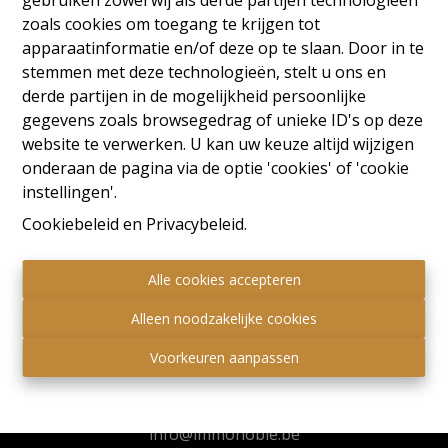
gebruiken zowel wij als derde partijen technologieën
zoals cookies om toegang te krijgen tot
apparaatinformatie en/of deze op te slaan. Door in te
stemmen met deze technologieën, stelt u ons en
derde partijen in de mogelijkheid persoonlijke
gegevens zoals browsegedrag of unieke ID's op deze
website te verwerken. U kan uw keuze altijd wijzigen
onderaan de pagina via de optie 'cookies' of 'cookie
instellingen'.
Cookiebeleid
en
Privacybeleid
.
Alle cookies accepteren
Immo Noble
Alleen noodzakelijke cookies
Voorkeuren aanpassen
Kuringersteenweg 517
3511 Hasselt
+32 472 95 78 44
info@immonoble.be