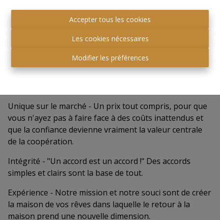
Qualité - L'achat d'un bien immobilier a un impact
Accepter tous les cookies
important sur l'acheteur. L'assurance de la qualité est
Les cookies nécessaires
essentielle pour nous.
Modifier les préférences
Orientation vers les personnes - Les personnes sont
au centre de nos préoccupations, tant pour nos clients
que pour nos collaborateurs.
Unique sur le marché - Un prix tout compris, pour que
vous n'ayez pas à faire face à des coûts inattendus et
que la confiance devienne vraiment la valeur centrale
de la coopération.
Intégrité - "Un accord est un accord !" Des accords
simples et clairs sont la base de tout.
Expérience - Notre mission et notre souci sont de créer
la maison de vos rêves dans laquelle le retour à la
maison prend une nouvelle dimension.