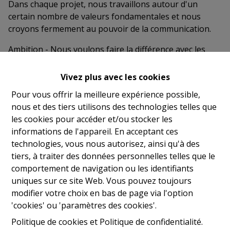
Dans chaque projet, nous travaillons autour d'un
certain nombre de valeurs fondamentales et nous
croyons fermement au pouvoir de la communication.
Ambition - Nous voulons faire la différence avec les
dernières technologies (de construction), l'architecture
contemporaine et les concepts d'urbanisme. Grâce aux
Vivez plus avec les cookies
technologies les plus récentes, nous vous offrons tout
Pour vous offrir la meilleure expérience possible,
le confort nécessaire.
nous et des tiers utilisons des technologies telles que
Conscience - Nous nous engageons en faveur d'une
les cookies pour accéder et/ou stocker les
maison écologique et tournée vers l'avenir. En ces
informations de l'appareil. En acceptant ces
temps de responsabilité écologique, nous tenons
technologies, vous nous autorisez, ainsi qu'à des
compte de vos besoins et vous proposons des
tiers, à traiter des données personnelles telles que le
solutions de logement abordables et durables sous la
comportement de navigation ou les identifiants
forme de maisons neuves presque neutres sur le plan
uniques sur ce site Web. Vous pouvez toujours
énergétique. Votre investissement dans une maison
modifier votre choix en bas de page via l'option
BEN avec des mesures d'économie d'énergie et de
'cookies' ou 'paramètres des cookies'.
l'énergie verte sera rentabilisé par des factures
Politique de cookies
et
Politique de confidentialité
.
d'énergie moins élevées chaque mois.