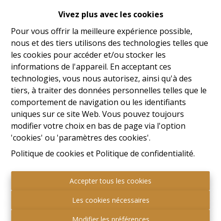
Cookies fonctionnels
: ces cookies sont
Vivez plus avec les cookies
utilisés pour sauvegarder vos préférences
lors de la visite du site.
Pour vous offrir la meilleure expérience possible,
Cookies analytiques
: par le biais de ces
nous et des tiers utilisons des technologies telles que
cookies, des tiers (tels que WebTrends ou
les cookies pour accéder et/ou stocker les
Google Analytics) analysent la manière dont
informations de l'appareil. En acceptant ces
un site web est visité, quel layout est
technologies, vous nous autorisez, ainsi qu'à des
généralement préféré, etc. Le site Web utilise
tiers, à traiter des données personnelles telles que le
ces données pour optimiser son site web
comportement de navigation ou les identifiants
envers ses utilisateurs.
uniques sur ce site Web. Vous pouvez toujours
Cookies pour le marketing
: ces cookies
modifier votre choix en bas de page via l'option
sont utilisés par des tiers (tels que
'cookies' ou 'paramètres des cookies'.
DoubleClick ou Google Ads) dans le cadre de
Politique de cookies
et
Politique de confidentialité
.
campagnes marketing, afin de promouvoir
certains sites Web visités ou des produits
consultés lors de la visite d'autres sites Web.
Accepter tous les cookies
Autres cookies de tiers (y compris en
Les cookies nécessaires
provenance de réseaux sociaux)
: Un site
Web peuvent afficher du contenu provenant
Modifier les préférences