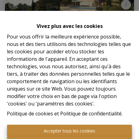
Vivez plus avec les cookies
Pour vous offrir la meilleure expérience possible,
nous et des tiers utilisons des technologies telles que
les cookies pour accéder et/ou stocker les
Terrain
informations de l'appareil. En acceptant ces
technologies, vous nous autorisez, ainsi qu'à des
83240 Cavalaire-Sur-Mer (France)
|
Ref
: 
65
tiers, à traiter des données personnelles telles que le
comportement de navigation ou les identifiants
Prix sur demande
uniques sur ce site Web. Vous pouvez toujours
modifier votre choix en bas de page via l'option
'cookies' ou 'paramètres des cookies'.
1446 m²
Politique de cookies
et
Politique de confidentialité
.
Accepter tous les cookies