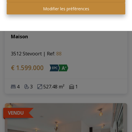
Modifier les préférences
Maison
3512 Stevoort
|
Ref
: 
88
€ 1.599.000
4
3
527.48 m²
1
VENDU