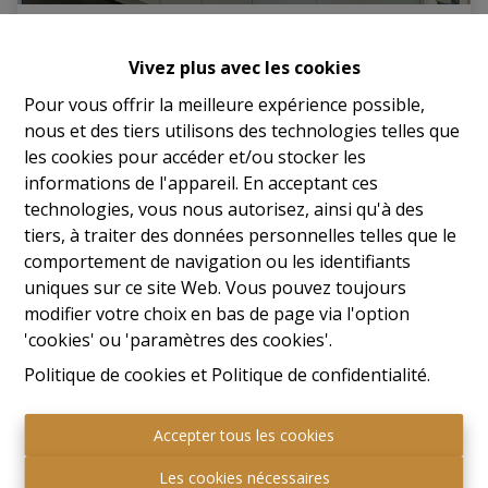
Appartement
Vivez plus avec les cookies
3600 Genk
|
Ref
: 
92
Pour vous offrir la meilleure expérience possible,
nous et des tiers utilisons des technologies telles que
les cookies pour accéder et/ou stocker les
informations de l'appareil. En acceptant ces
technologies, vous nous autorisez, ainsi qu'à des
2
1
106 m²
1
tiers, à traiter des données personnelles telles que le
comportement de navigation ou les identifiants
uniques sur ce site Web. Vous pouvez toujours
modifier votre choix en bas de page via l'option
OPTION
'cookies' ou 'paramètres des cookies'.
Politique de cookies
et
Politique de confidentialité
.
Accepter tous les cookies
Les cookies nécessaires