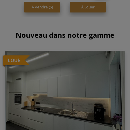
À Vendre
(5)
À Louer
Nouveau dans notre gamme
LOUÉ