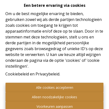
Een betere ervaring via cookies
Oeps, deze pagina bestaat
Om u de best mogelijke ervaring te bieden,
niet meer
gebruiken zowel wij als derde partijen technologieën
zoals cookies om toegang te krijgen tot
apparaatinformatie en/of deze op te slaan. Door in te
stemmen met deze technologieën, stelt u ons en
derde partijen in de mogelijkheid persoonlijke
Te koop
Te huur
gegevens zoals browsegedrag of unieke ID's op deze
website te verwerken. U kan uw keuze altijd wijzigen
onderaan de pagina via de optie 'cookies' of 'cookie
instellingen'.
Cookiebeleid
en
Privacybeleid
.
Alle cookies accepteren
Alleen noodzakelijke cookies
Voorkeuren aanpassen