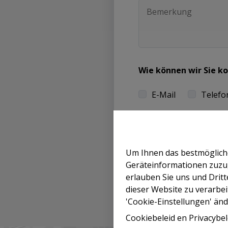
Wie können wir Sie k
E-Mail
Telef
Ich möchte den New
Um Ihnen das bestmögliche
Geräteinformationen zuzu
Durch das Absenden di
erlauben Sie uns und Dri
Datenschutzerklärung.
dieser Website zu verarbei
'Cookie-Einstellungen' änd
Cookiebeleid
en
Privacybel