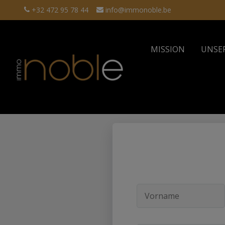
+32 472 95 78 44
info@immonoble.be
MISSION
UNSE