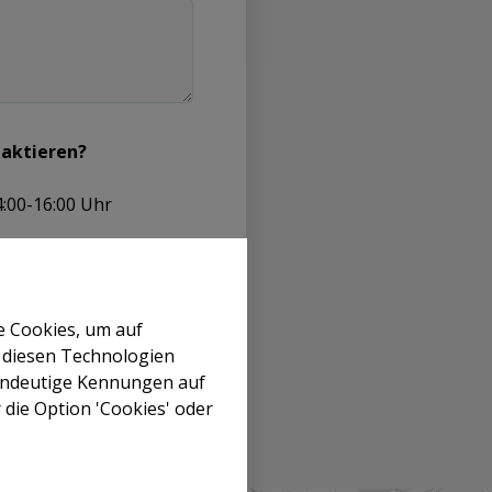
taktieren?
4:00-16:00 Uhr
e Cookies, um auf
 diesen Technologien
zu.
eindeutige Kennungen auf
 die Option 'Cookies' oder