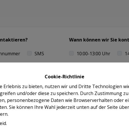
ontaktieren?
Wann können wir Sie kon
onnummer
SMS
10:00-13:00 Uhr
1
16:00-19:00 Uhr
Cookie-Richtlinie
sletter erhalten
 Erlebnis zu bieten, nutzen wir und Dritte Technologien wi
greifen und/oder diese zu speichern. Durch Zustimmung zu
eses Formulars stimmen Sie unserer Datenschutzerklärung 
tten, personenbezogene Daten wie Browserverhalten oder 
ten. Sie können Ihre Wahl jederzeit unten auf der Seite über
ern.
eid
.
Verzenden