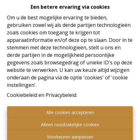
Een betere ervaring via cookies
Oeps, deze pagina bestaat
Om u de best mogelijke ervaring te bieden,
niet meer
gebruiken zowel wij als derde partijen technologieën
zoals cookies om toegang te krijgen tot
apparaatinformatie en/of deze op te slaan. Door in te
stemmen met deze technologieën, stelt u ons en
derde partijen in de mogelijkheid persoonlijke
Te koop
Te huur
gegevens zoals browsegedrag of unieke ID's op deze
website te verwerken. U kan uw keuze altijd wijzigen
onderaan de pagina via de optie 'cookies' of 'cookie
instellingen'.
Cookiebeleid
en
Privacybeleid
.
Alle cookies accepteren
Alleen noodzakelijke cookies
Voorkeuren aanpassen