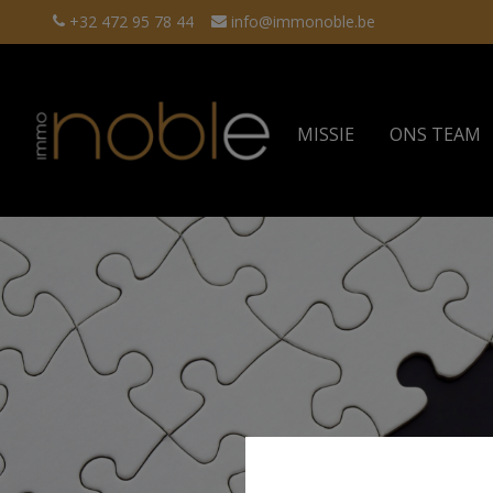
+32 472 95 78 44
info@immonoble.be
MISSIE
ONS TEAM