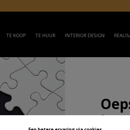
TE KOOP
TE HUUR
INTERIOR DESIGN
REALIS
Oeps
best
Een betere ervaring via cookies