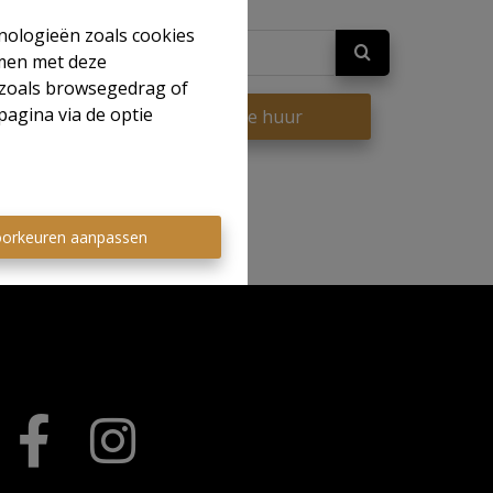
hnologieën zoals cookies
mmen met deze
s zoals browsegedrag of
pagina via de optie
op
Te huur
orkeuren aanpassen