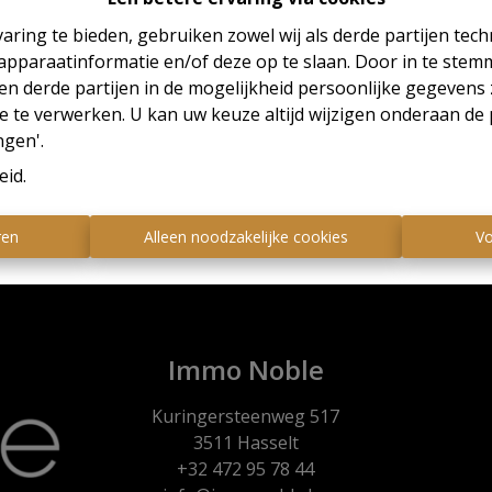
aring te bieden, gebruiken zowel wij als derde partijen tec
 apparaatinformatie en/of deze op te slaan. Door in te ste
 en derde partijen in de mogelijkheid persoonlijke gegeven
e te verwerken. U kan uw keuze altijd wijzigen onderaan de 
Te ko
ngen'.
eid
.
ren
Alleen noodzakelijke cookies
Vo
Immo Noble
Kuringersteenweg 517
3511 Hasselt
+32 472 95 78 44