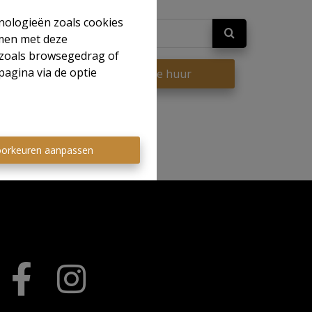
hnologieën zoals cookies
mmen met deze
s zoals browsegedrag of
pagina via de optie
op
Te huur
orkeuren aanpassen