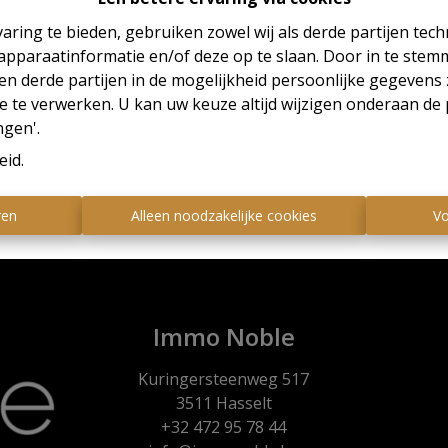
aring te bieden, gebruiken zowel wij als derde partijen tec
 apparaatinformatie en/of deze op te slaan. Door in te ste
 en derde partijen in de mogelijkheid persoonlijke gegeven
e te verwerken. U kan uw keuze altijd wijzigen onderaan de 
Te ko
ngen'.
eid
.
ren
Alleen noodzakelijke cookies
Vo
Immo Noble
Kuringersteenweg 517
3511 Hasselt
+32 472 95 78 44