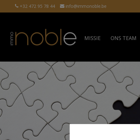
+32 472 95 78 44
info@immonoble.be
MISSIE
ONS TEAM