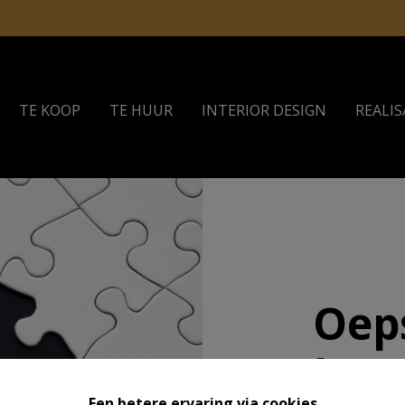
TE KOOP
TE HUUR
INTERIOR DESIGN
REALIS
Oeps
best
Een betere ervaring via cookies