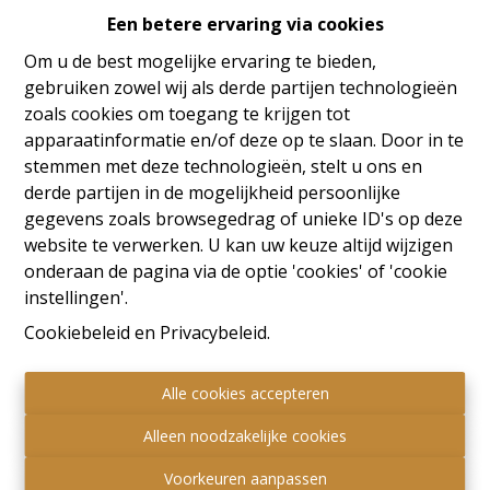
Een betere ervaring via cookies
Oeps, deze pagina bestaat
Om u de best mogelijke ervaring te bieden,
niet meer
gebruiken zowel wij als derde partijen technologieën
zoals cookies om toegang te krijgen tot
apparaatinformatie en/of deze op te slaan. Door in te
stemmen met deze technologieën, stelt u ons en
derde partijen in de mogelijkheid persoonlijke
Te koop
Te huur
gegevens zoals browsegedrag of unieke ID's op deze
website te verwerken. U kan uw keuze altijd wijzigen
onderaan de pagina via de optie 'cookies' of 'cookie
instellingen'.
Cookiebeleid
en
Privacybeleid
.
Alle cookies accepteren
Alleen noodzakelijke cookies
Voorkeuren aanpassen