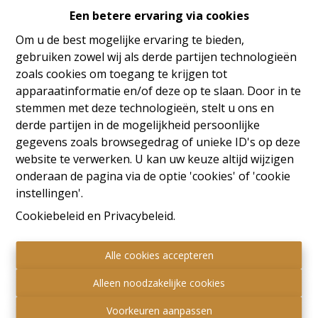
Een betere ervaring via cookies
Oeps, deze pagina bestaat
Om u de best mogelijke ervaring te bieden,
niet meer
gebruiken zowel wij als derde partijen technologieën
zoals cookies om toegang te krijgen tot
apparaatinformatie en/of deze op te slaan. Door in te
stemmen met deze technologieën, stelt u ons en
derde partijen in de mogelijkheid persoonlijke
Te koop
Te huur
gegevens zoals browsegedrag of unieke ID's op deze
website te verwerken. U kan uw keuze altijd wijzigen
onderaan de pagina via de optie 'cookies' of 'cookie
instellingen'.
Cookiebeleid
en
Privacybeleid
.
Alle cookies accepteren
Alleen noodzakelijke cookies
Voorkeuren aanpassen