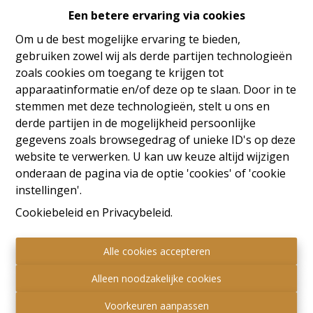
Een betere ervaring via cookies
Oeps, deze pagina bestaat
Om u de best mogelijke ervaring te bieden,
niet meer
gebruiken zowel wij als derde partijen technologieën
zoals cookies om toegang te krijgen tot
apparaatinformatie en/of deze op te slaan. Door in te
stemmen met deze technologieën, stelt u ons en
derde partijen in de mogelijkheid persoonlijke
Te koop
Te huur
gegevens zoals browsegedrag of unieke ID's op deze
website te verwerken. U kan uw keuze altijd wijzigen
onderaan de pagina via de optie 'cookies' of 'cookie
instellingen'.
Cookiebeleid
en
Privacybeleid
.
Alle cookies accepteren
Alleen noodzakelijke cookies
Voorkeuren aanpassen